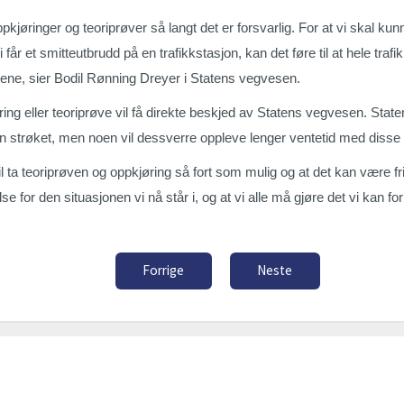
kjøringer og teoriprøver så langt det er forsvarlig. For at vi skal kun
får et smitteutbrudd på en trafikkstasjon, kan det føre til at hele trafikk
ntene, sier Bodil Rønning Dreyer i Statens vegvesen.
ing eller teoriprøve vil få direkte beskjed av Statens vegvesen. State
sin strøket, men noen vil dessverre oppleve lenger ventetid med disse 
l ta teoriprøven og oppkjøring så fort som mulig og at det kan være f
e for den situasjonen vi nå står i, og at vi alle må gjøre det vi kan for
Forrige
Neste