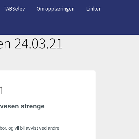
TABSelev
Om opplæringen
Linker
en 24.03.21
1
gvesen strenge
r, og vil bli avvist ved andre