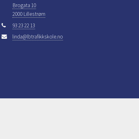
Brogata 10
2000 Lillestrøm
93 23 22 13
linda@lbtrafikkskole.no